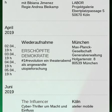
h
mit Bibiana Jimenez
LABOR
Regie Andrea Bleikamp
Projektgalerie
Ebertplatzpassage 5
50670 Köln
April
2019
Wiederaufnahme
München
02.04.,
Max-Planck-
19 h
ERSCHÖPFTE
Gesellschaft
03.04.,
Generalverwaltung
DEMOKRATIE
19 h
Hofgartenstr. 8
#1#revolution ein theaterabend
04.04.,
80539 München
als angewandte
19 h
utopieforschung
05.04.,
19 h
Juni
2019
The Influencer
Köln
Cyber-Thriller um Macht und
atelier mobile
Einfluss