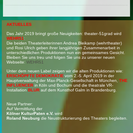
AKTUELLES
Das Jahr 2019 bringt große Neuigkeiten: theater-51grad wird
WEHR51
:
Die beiden Theaterleiterinnen Andrea Bleikamp (wehrtheater)
und Rosi Ulrich geben ihrer langjährigen Zusammenarbeit in
unterschiedlichen Produktionen nun ein gemeinsames Gesicht.
Bleiben Sie uns treu und folgen Sie uns zu unserer neuen
Webseite:
WEHR51
Unter dem neuen Label zeigen wir die alten Produktionen wie:
ERSCHÖPFTE DEMOKRATIE
vom 2.-5. April 2019 in der
Hauptverwaltung der Max-Planck-Gesellschaft in München,
THE
INFLUENCER
in Köln und Bochum und die theatrale VR-
Installation
BLUR
auf dem Kunsthof Galm in Brandenburg.
Neue Partner:
Auf Vermittlung der
Kölner KulturPaten e.V.
wird
Roland Neuburg
die Neustrukturierung des Theaters begleiten.